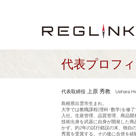
代表プロフィ
上原 秀教
代表取締役
Uehara Hi
島根県出雲市生まれ。
大学では教職課程(理科･数学)を修
入社。生産管理、品質管理、商品開
技術出身を武器に自身が開発した商
かず。約2年の試行錯誤の末、独自
秀賞を受賞する。その後に合併を経