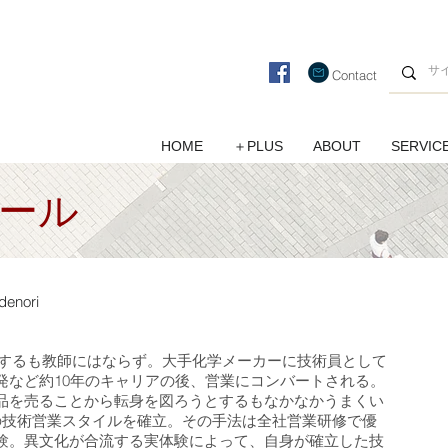
Contact
HOME
＋PLUS
ABOUT
SERVIC
ール
denori
了するも教師にはならず。大手化学メーカーに技術員として
発など約10年のキャリアの後、営業にコンバートされる。
品を売ることから転身を図ろうとするもなかなかうまくい
の技術営業スタイルを確立。その手法は全社営業研修で優
験。異文化が合流する実体験によって、自身が確立した技